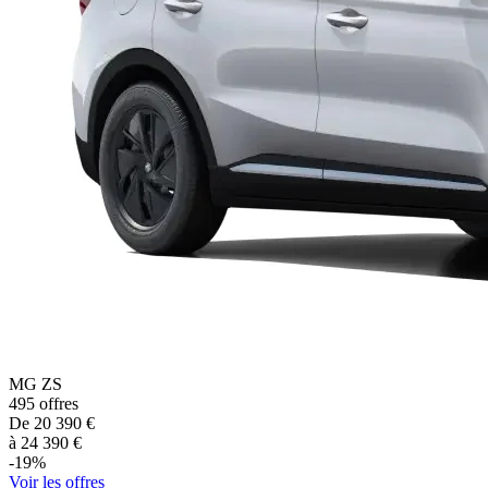
MG
ZS
495
offres
De
20 390
€
à
24 390
€
-
19
%
Voir les offres