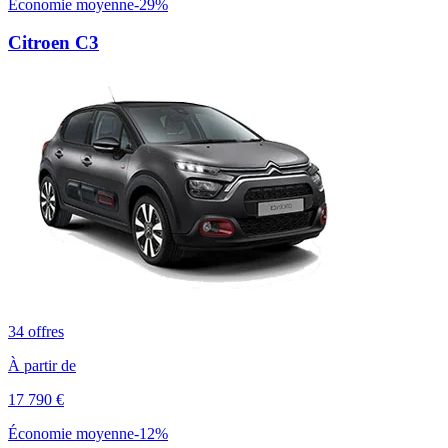
Économie moyenne
-
29
%
Citroen
C3
34
offres
À partir de
17 790
€
Économie moyenne
-
12
%