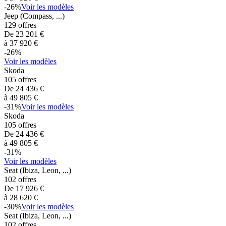
-
26
%
Voir les modèles
Jeep
(Compass, ...)
129
offres
De
23 201
€
à
37 920
€
-
26
%
Voir les modèles
Skoda
105
offres
De
24 436
€
à
49 805
€
-
31
%
Voir les modèles
Skoda
105
offres
De
24 436
€
à
49 805
€
-
31
%
Voir les modèles
Seat
(Ibiza, Leon, ...)
102
offres
De
17 926
€
à
28 620
€
-
30
%
Voir les modèles
Seat
(Ibiza, Leon, ...)
102
offres