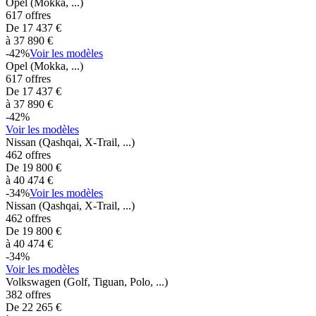
Opel
(Mokka, ...)
617
offres
De
17 437
€
à
37 890
€
-
42
%
Voir les modèles
Opel
(Mokka, ...)
617
offres
De
17 437
€
à
37 890
€
-
42
%
Voir les modèles
Nissan
(Qashqai, X-Trail, ...)
462
offres
De
19 800
€
à
40 474
€
-
34
%
Voir les modèles
Nissan
(Qashqai, X-Trail, ...)
462
offres
De
19 800
€
à
40 474
€
-
34
%
Voir les modèles
Volkswagen
(Golf, Tiguan, Polo, ...)
382
offres
De
22 265
€