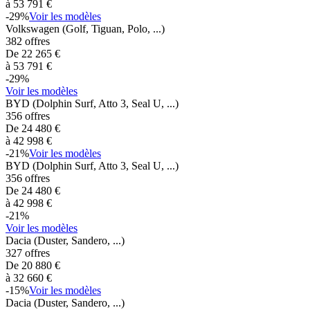
à
53 791
€
-
29
%
Voir les modèles
Volkswagen
(Golf, Tiguan, Polo, ...)
382
offres
De
22 265
€
à
53 791
€
-
29
%
Voir les modèles
BYD
(Dolphin Surf, Atto 3, Seal U, ...)
356
offres
De
24 480
€
à
42 998
€
-
21
%
Voir les modèles
BYD
(Dolphin Surf, Atto 3, Seal U, ...)
356
offres
De
24 480
€
à
42 998
€
-
21
%
Voir les modèles
Dacia
(Duster, Sandero, ...)
327
offres
De
20 880
€
à
32 660
€
-
15
%
Voir les modèles
Dacia
(Duster, Sandero, ...)