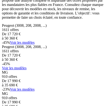
propose une analyse complète et impartiale des offres proposées par
les mandataires les plus fiables en France. Consultez chaque marque
pour découvrir les modèles en stock, les niveaux de remise, les
options de garantie et les conditions de livraison. L’objectif : vous
permettre de faire un choix éclairé, en toute confiance.
Peugeot
(3008, 208, 2008, ...)
1611
offres
De
17 720
€
à
50 360
€
-
45
%
Voir les modèles
Peugeot
(3008, 208, 2008, ...)
1611
offres
De
17 720
€
à
50 360
€
-
45
%
Voir les modèles
MG
910
offres
De
17 990
€
à
35 690
€
-
23
%
Voir les modèles
MG
910
offres
De
17 990
€