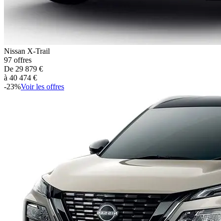
Nissan
X-Trail
97
offres
De
29 879
€
à
40 474
€
-
23
%
Voir les offres