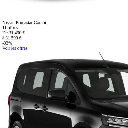
Nissan
Primastar Combi
11
offres
De
31 490
€
à
31 590
€
-
33
%
Voir les offres