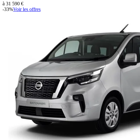
à
31 590
€
-
33
%
Voir les offres