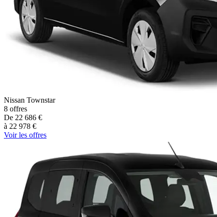
Nissan
Townstar
8
offres
De
22 686
€
à
22 978
€
Voir les offres