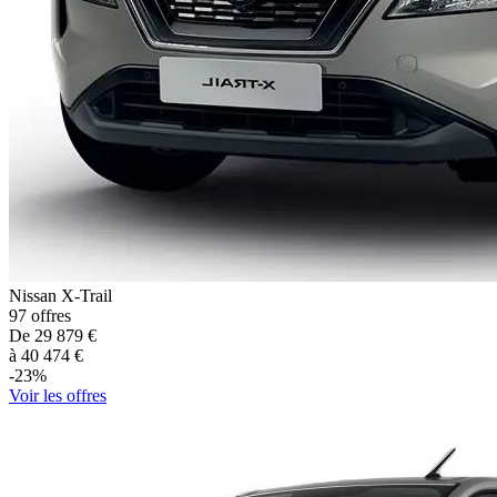
Nissan
X-Trail
97
offres
De
29 879
€
à
40 474
€
-
23
%
Voir les offres