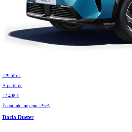
279
offres
À partir de
27 498
€
Économie moyenne
-
36
%
Dacia
Duster