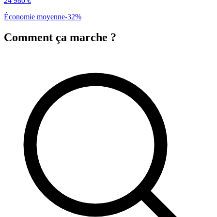
24 980
€
Économie moyenne
-
32
%
Comment ça marche ?