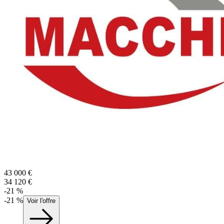
43 000
€
34 120
€
-
21
%
-
21
%
Voir l'offre