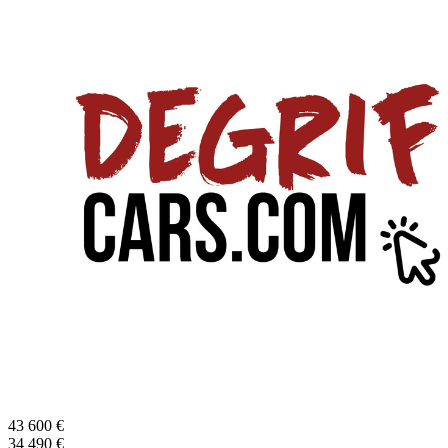
43 600
€
34 490
€