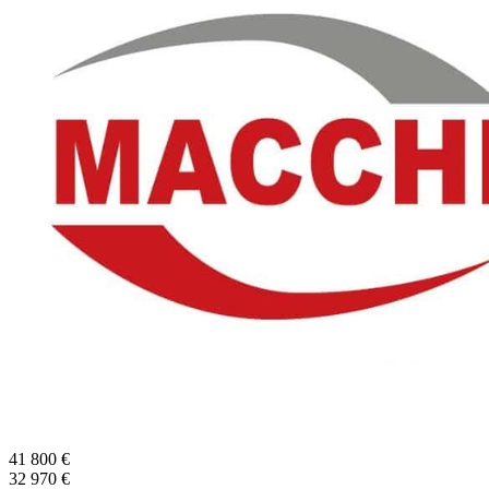
41 800
€
32 970
€