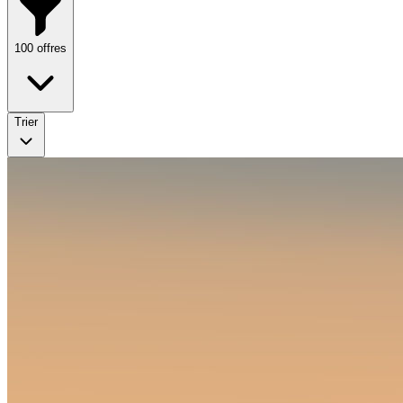
100
offres
Trier