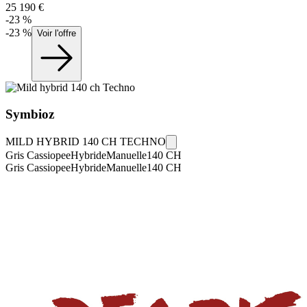
25 190
€
-
23
%
-
23
%
Voir l'offre
Symbioz
MILD HYBRID 140 CH TECHNO
Gris Cassiopee
Hybride
Manuelle
140
CH
Gris Cassiopee
Hybride
Manuelle
140
CH