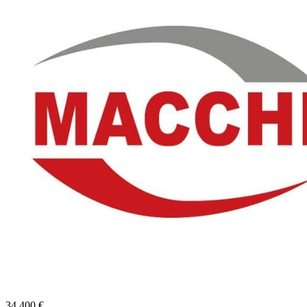
34 400
€