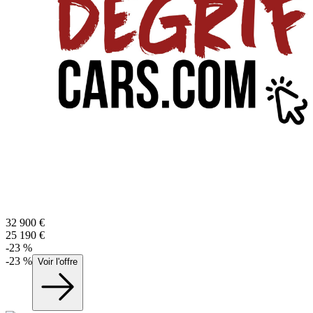
32 900
€
25 190
€
-
23
%
-
23
%
Voir l'offre