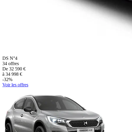
DS
N°4
34
offres
De
32 590
€
à
34 998
€
-
32
%
Voir les offres