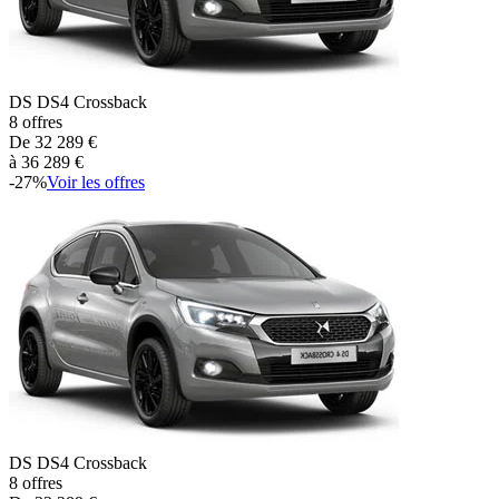
DS
DS4 Crossback
8
offres
De
32 289
€
à
36 289
€
-
27
%
Voir les offres
DS
DS4 Crossback
8
offres