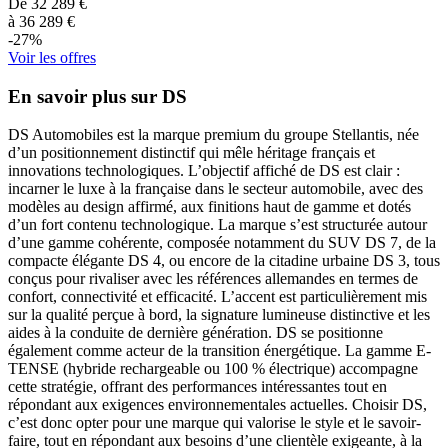
De
32 289
€
à
36 289
€
-
27
%
Voir les offres
En savoir plus sur DS
DS Automobiles est la marque premium du groupe Stellantis, née
d’un positionnement distinctif qui mêle héritage français et
innovations technologiques. L’objectif affiché de DS est clair :
incarner le luxe à la française dans le secteur automobile, avec des
modèles au design affirmé, aux finitions haut de gamme et dotés
d’un fort contenu technologique. La marque s’est structurée autour
d’une gamme cohérente, composée notamment du SUV DS 7, de la
compacte élégante DS 4, ou encore de la citadine urbaine DS 3, tous
conçus pour rivaliser avec les références allemandes en termes de
confort, connectivité et efficacité. L’accent est particulièrement mis
sur la qualité perçue à bord, la signature lumineuse distinctive et les
aides à la conduite de dernière génération. DS se positionne
également comme acteur de la transition énergétique. La gamme E-
TENSE (hybride rechargeable ou 100 % électrique) accompagne
cette stratégie, offrant des performances intéressantes tout en
répondant aux exigences environnementales actuelles. Choisir DS,
c’est donc opter pour une marque qui valorise le style et le savoir-
faire, tout en répondant aux besoins d’une clientèle exigeante, à la