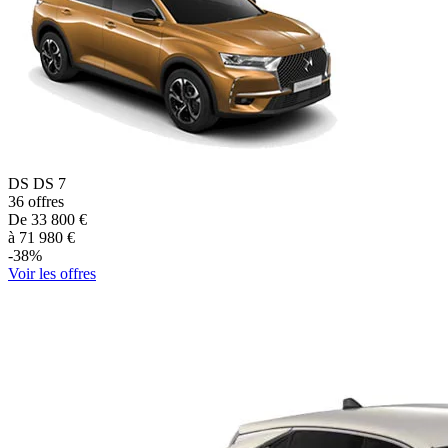
DS
DS 7
36
offres
De
33 800
€
à
71 980
€
-
38
%
Voir les offres