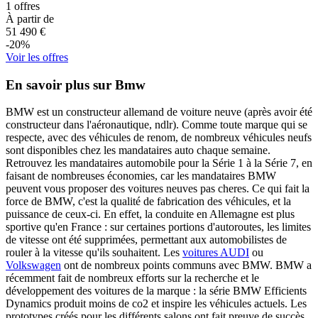
1
offres
À partir de
51 490
€
-
20
%
Voir les offres
En savoir plus sur Bmw
BMW est un constructeur allemand de voiture neuve (après avoir été
constructeur dans l'aéronautique, ndlr). Comme toute marque qui se
respecte, avec des véhicules de renom, de nombreux véhicules neufs
sont disponibles chez les mandataires auto chaque semaine.
Retrouvez les mandataires automobile pour la Série 1 à la Série 7, en
faisant de nombreuses économies, car les mandataires BMW
peuvent vous proposer des voitures neuves pas cheres. Ce qui fait la
force de BMW, c'est la qualité de fabrication des véhicules, et la
puissance de ceux-ci. En effet, la conduite en Allemagne est plus
sportive qu'en France : sur certaines portions d'autoroutes, les limites
de vitesse ont été supprimées, permettant aux automobilistes de
rouler à la vitesse qu'ils souhaitent. Les
voitures AUDI
ou
Volkswagen
ont de nombreux points communs avec BMW. BMW a
récemment fait de nombreux efforts sur la recherche et le
développement des voitures de la marque : la série BMW Efficients
Dynamics produit moins de co2 et inspire les véhicules actuels. Les
prototypes créés pour les différents salons ont fait preuve de succès