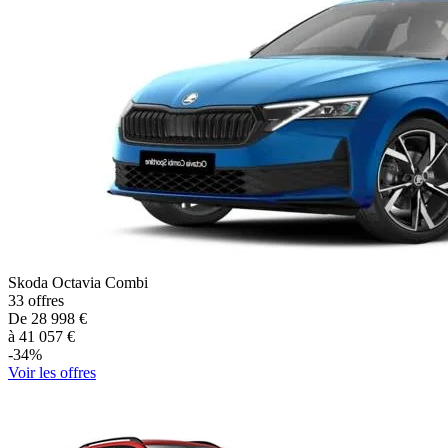
Skoda
Octavia Combi
33
offres
De
28 998
€
à
41 057
€
-
34
%
Voir les offres