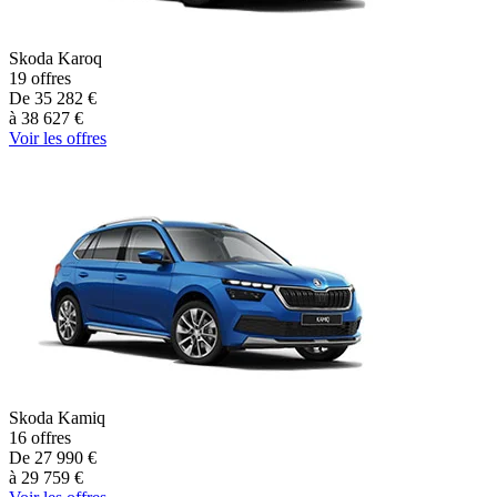
Skoda
Karoq
19
offres
De
35 282
€
à
38 627
€
Voir les offres
Skoda
Kamiq
16
offres
De
27 990
€
à
29 759
€