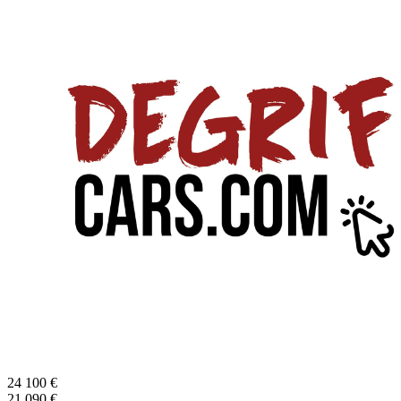
24 100
€
21 090
€