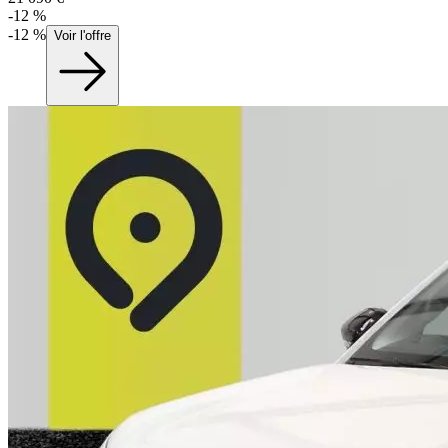
-
12
%
-
12
%
Voir l'offre