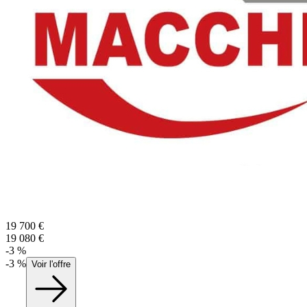
19 700
€
19 080
€
-
3
%
-
3
%
Voir l'offre