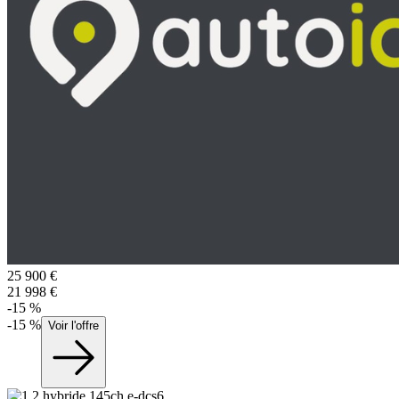
25 900
€
21 998
€
-
15
%
-
15
%
Voir l'offre