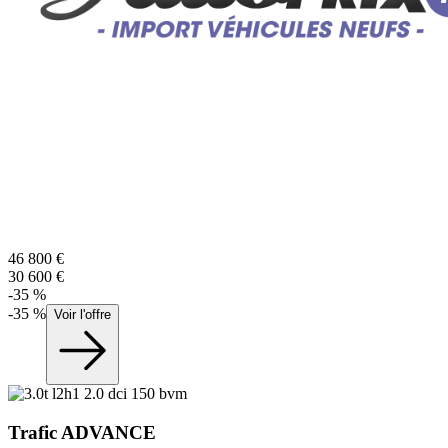
46 800
€
30 600
€
-
35
%
-
35
%
Voir l'offre
Trafic
ADVANCE