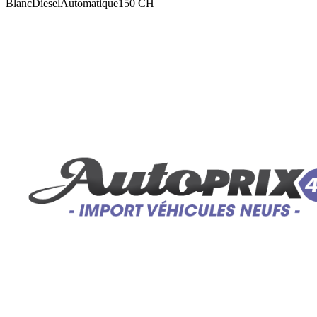
Blanc
Diesel
Automatique
150
CH