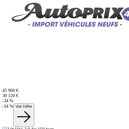
45 960
€
30 120
€
-
34
%
-
34
%
Voir l'offre