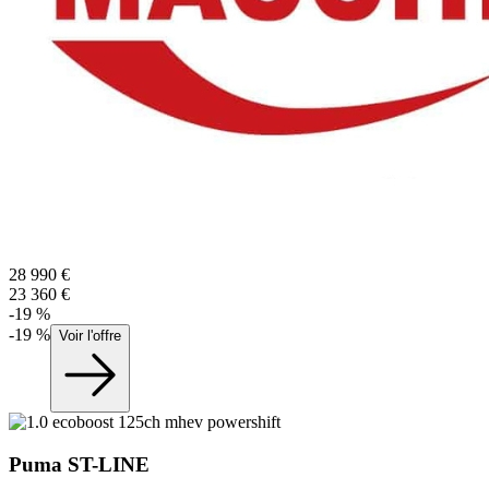
28 990
€
23 360
€
-
19
%
-
19
%
Voir l'offre
Puma
ST-LINE