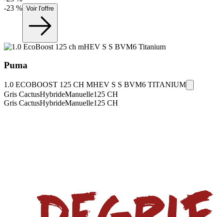
-
23
%
Voir l'offre
Puma
1.0 ECOBOOST 125 CH MHEV S S BVM6 TITANIUM
Gris Cactus
Hybride
Manuelle
125
CH
Gris Cactus
Hybride
Manuelle
125
CH