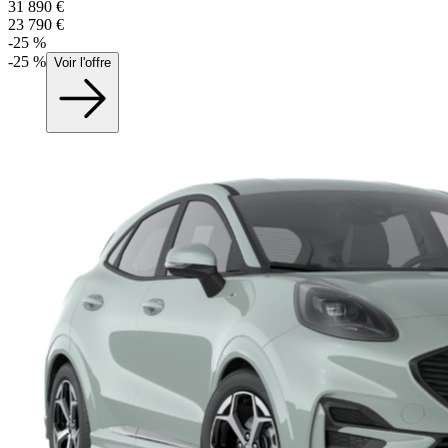
31 890
€
23 790
€
-
25
%
-
25
%
Voir l'offre