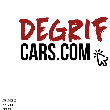
29 240
€
22 590
€
-
23
%