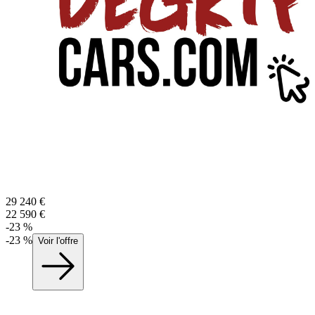
29 240
€
22 590
€
-
23
%
-
23
%
Voir l'offre