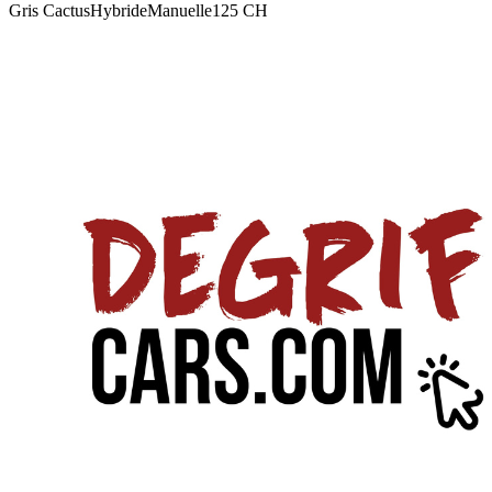
Gris Cactus
Hybride
Manuelle
125
CH