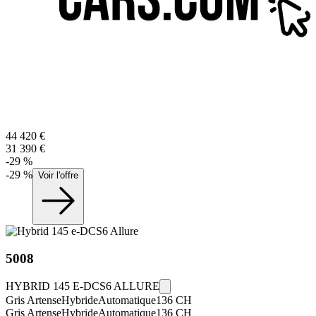
44 420
€
31 390
€
-
29
%
-
29
%
Voir l'offre
5008
HYBRID 145 E-DCS6 ALLURE
Gris Artense
Hybride
Automatique
136
CH
Gris Artense
Hybride
Automatique
136
CH