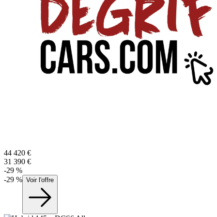
44 420
€
31 390
€
-
29
%
-
29
%
Voir l'offre