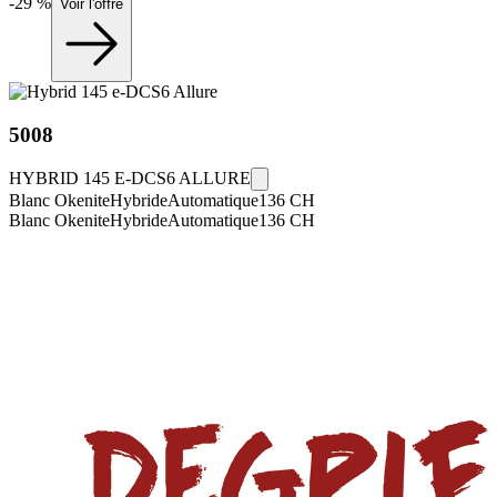
-
29
%
Voir l'offre
5008
HYBRID 145 E-DCS6 ALLURE
Blanc Okenite
Hybride
Automatique
136
CH
Blanc Okenite
Hybride
Automatique
136
CH