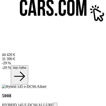
44 420
€
31 390
€
-
29
%
-
29
%
Voir l'offre
5008
HYBRID 145 E-DCS6 ALLURE