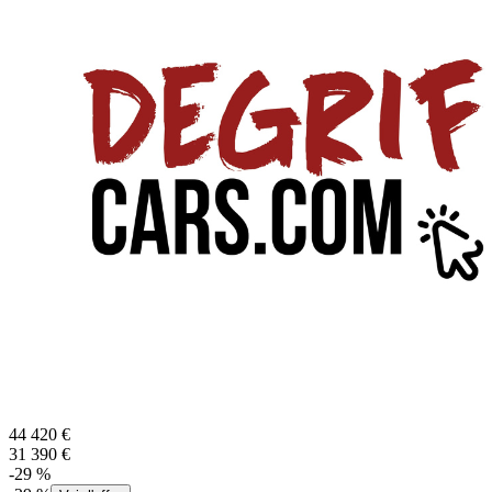
44 420
€
31 390
€
-
29
%