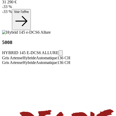
31 290
€
-
33
%
-
33
%
Voir l'offre
5008
HYBRID 145 E-DCS6 ALLURE
Gris Artense
Hybride
Automatique
136
CH
Gris Artense
Hybride
Automatique
136
CH