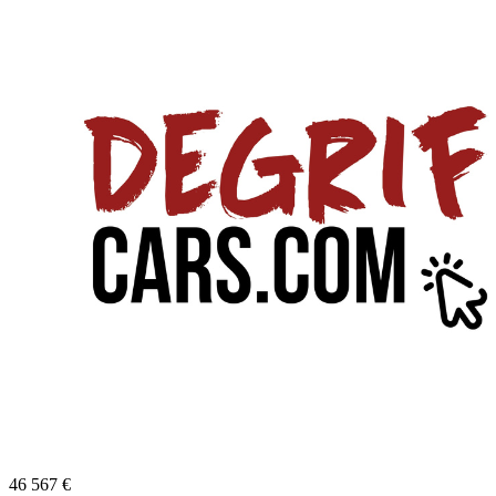
46 567
€