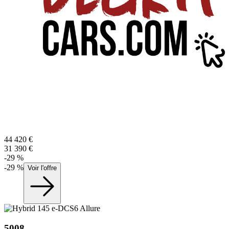
44 420
€
31 390
€
-
29
%
-
29
%
Voir l'offre
5008