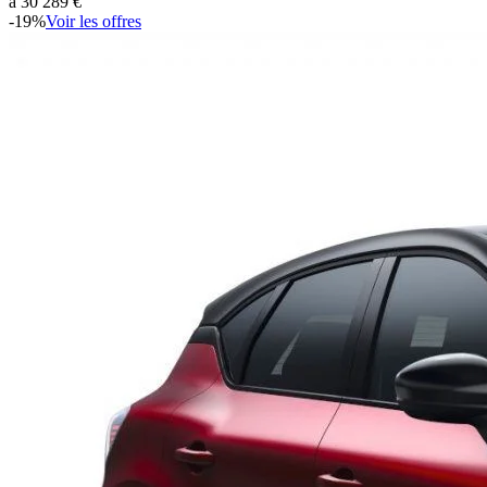
à
30 289
€
-
19
%
Voir les offres