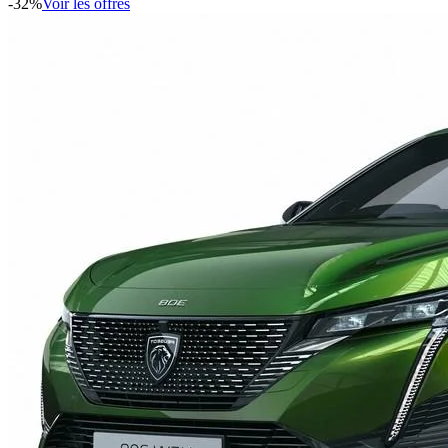
-
32
%
Voir les offres