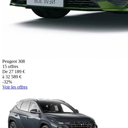
Peugeot
308
15
offres
De
27 189
€
à
32 589
€
-
32
%
Voir les offres