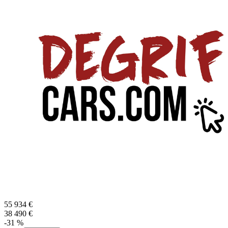
55 934
€
38 490
€
-
31
%