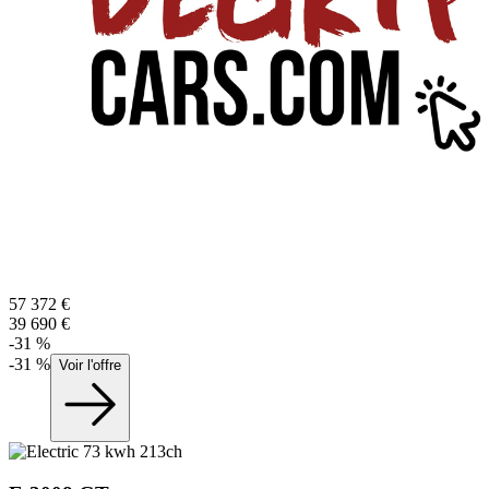
57 372
€
39 690
€
-
31
%
-
31
%
Voir l'offre