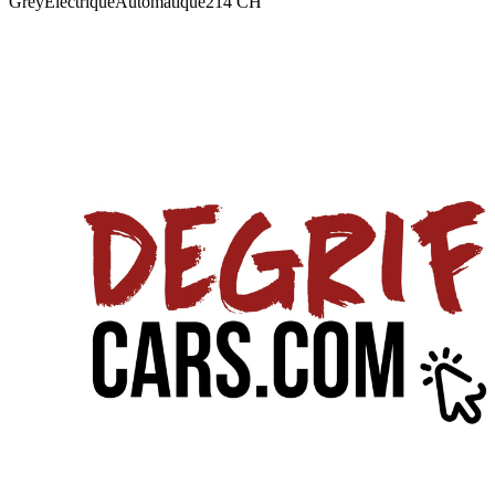
Grey
Électrique
Automatique
214
CH