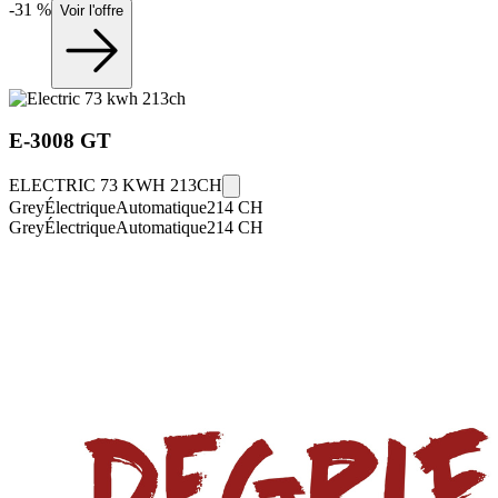
-
31
%
Voir l'offre
E-3008
GT
ELECTRIC 73 KWH 213CH
Grey
Électrique
Automatique
214
CH
Grey
Électrique
Automatique
214
CH