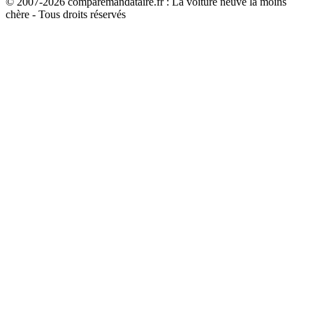
© 2007-
2026
comparemandataire.fr : La voiture neuve la moins
chère - Tous droits réservés