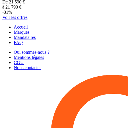
De
21 590
€
à
21 790
€
-
31
%
Voir les offres
Accueil
Marques
Mandataires
FAQ
Qui sommes-nous ?
Mentions légales
CGU
Nous contacter