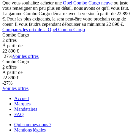
Que vous souhaitez acheter une
Opel
Combo Cargo
neuve
ou juste
vous renseigner un peu plus en détail, nous avons ce qu'il vous faut.
La gamme
Combo Cargo
démarre avec la version
à partir de
22 890
€. Pour les plus exigeants, la
sera peut-être votre prochain coup de
coeur. Il vous faudra cependant débourser au minimum
22 890
€.
Comparez les prix de la
Opel
Combo Cargo
Combo Cargo
2
offres
À partir de
22 890
€
-
27
%
Voir les offres
Combo Cargo
2
offres
À partir de
22 890
€
-
27
%
Voir les offres
Accueil
Marques
Mandataires
FAQ
Qui sommes-nous ?
Mentions légales