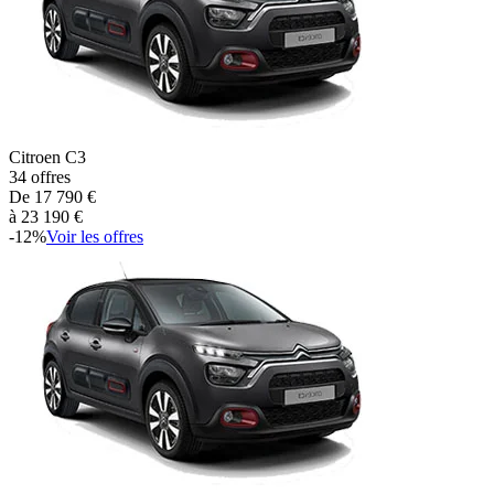
Citroen
C3
34
offres
De
17 790
€
à
23 190
€
-
12
%
Voir les offres