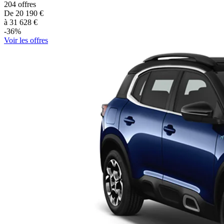
204
offres
De
20 190
€
à
31 628
€
-
36
%
Voir les offres