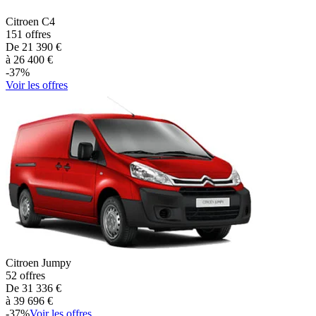
Citroen
C4
151
offres
De
21 390
€
à
26 400
€
-
37
%
Voir les offres
Citroen
Jumpy
52
offres
De
31 336
€
à
39 696
€
-
37
%
Voir les offres