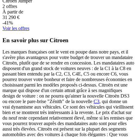
Citroen
Jumper
2
offres
À partir de
31 290
€
-
41
%
Voir les offres
En savoir plus sur Citroen
Les marques françaises ont le vent en poupe dans notre pays, et il
s'avère plus avantageux pour votre budget de trouver un mandataire
Citroën, plutôt que de se rendre en concession. Les mandataires auto
disposent d'un grand stock de voitures neuves : de la C1 à la C8 en
passant bien entendu par la C2, C3, C4E, C5 ou encore C6, vous
pourrez trouver votre bonheur et faire de nombreuses économies en
choisissant parmi les modèles proposés ci-dessus. Citroën est une
marque qui dispose d'un certain attrait grâce à ses magnifiques
design de voiture : on ne pourra qu'aimer la nouvelle Citroën DS3
ou encore le pare-brise "Zénith" de la nouvelle
C3
, qui donne un
vrai dynamisme aux véhicules. Ce sont des véhicules qui vieillissent
bien et se montrent très intéressants à la revente. Le prix d'achat sur
du neuf reste cependant relativement élevé, même si les remises que
vous pourrez trouver auprès des mandataires auto sont pour elles
aussi très élevées. Citroën est présent sur la plupart des segments
automobiles avec des voitures à chaque fois élégantes : Que vous