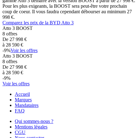
gamme
Atto 3
démarre avec la version
BOOST
à partir de
27 998
€.
Pour les plus exigeants, la
BOOST
sera peut-être votre prochain
coup de coeur. Il vous faudra cependant débourser au minimum
27
998
€.
Comparez les prix de la
BYD
Atto 3
Atto 3
BOOST
8
offres
De
27 998
€
à
28 590
€
-
9
%
Voir les offres
Atto 3
BOOST
8
offres
De
27 998
€
à
28 590
€
-
9
%
Voir les offres
Accueil
Marques
Mandataires
FAQ
Qui sommes-nous ?
Mentions légales
CGU
Nous contacter